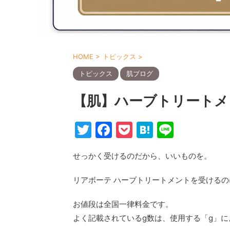
HOME
>
トピックス
>
トピックス
肌ブログ
【肌】ハーブトリートメ
T
F
P
H
Li
w
a
o
at
n
せっかく受けるのだから、いいものを。
itt
c
c
e
e
er
e
k
n
リアボーテ ハーブトリートメントを受ける
b
et
a
お値段は全国一律料金です。
o
よく記載されているg数は、使用する「g」
o