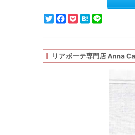
T
F
P
H
Li
w
a
o
at
n
itt
c
c
e
e
er
e
k
n
b
et
a
リアボーテ専門店 Anna 
o
o
k