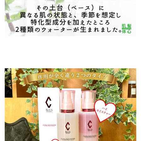
まずは、本物の皮膚を再現する。加齢とともに、人の皮膚は10年で６％も薄くなり、シワやたるみの原因になります。同時に「守りの機能」も失われます。それを加速させるものが、ピーリングや化粧品に含まれる防腐剤と考えられています。