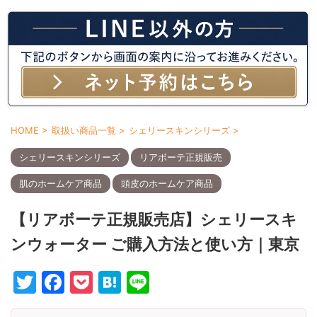
HOME
>
取扱い商品一覧
>
シェリースキンシリーズ
>
シェリースキンシリーズ
リアボーテ正規販売
肌のホームケア商品
頭皮のホームケア商品
【リアボーテ正規販売店】シェリースキ
ンウォーター ご購入方法と使い方｜東京
T
F
P
H
Li
w
a
o
at
n