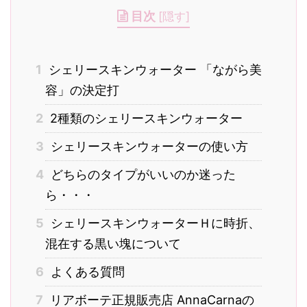
itt
c
c
e
e
目次
[
隠す
]
er
e
k
n
b
et
a
1
シェリースキンウォーター 「ながら美
o
容」の決定打
o
k
2
2種類のシェリースキンウォーター
3
シェリースキンウォーターの使い方
4
どちらのタイプがいいのか迷った
ら・・・
5
シェリースキンウォーターＨに時折、
混在する黒い塊について
6
よくある質問
7
リアボーテ正規販売店 AnnaCarnaの