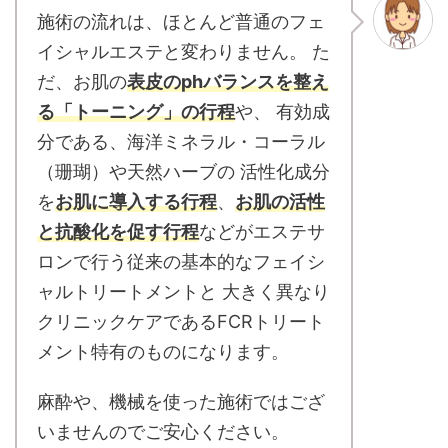
施術の流れは、ほとんど普通のフェ
イシャルエステと変わりません。 た
だ、お肌の
表皮のphバランスを整え
る「トーニング」の行程
や、 有効成
分である、海洋ミネラル・コーラル
（珊瑚）や天然ハーブの 活性化成分
を
お肌に導入する行程
、
お肌の活性
と抗酸化を促す行程
などがエステサ
ロンで行う従来の基本的なフェイシ
ャルトリートメントと 大きく異なり
クリニックケアであるFCRトリート
メント特有のものになります。
麻酔や、機械を使った施術ではござ
いませんのでご安心ください。