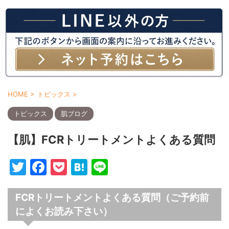
HOME
>
トピックス
>
トピックス
肌ブログ
【肌】FCRトリートメントよくある質問
T
F
P
H
Li
w
a
o
at
n
itt
c
c
e
e
FCRトリートメントよくある質問（ご予約前
によくお読み下さい）
er
e
k
n