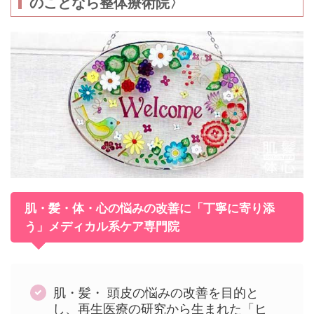
のことなら整体療術院〉
o
o
k
肌・髪・体・心の悩みの改善に「丁寧に寄り添
う」メディカル系ケア専門院
肌・髪・ 頭皮の悩みの改善を目的と
し、再生医療の研究から生まれた「ヒ