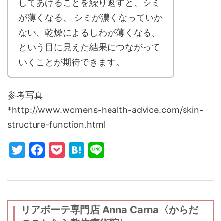
してあげることを繰り返すと、シミ
が薄くなる、 シミが濃くなっていか
ない、乾燥によるしわが薄くなる、
という目に見えた結果につながって
いくことが期待できます。
参考写真
*http://www.womens-health-advice.com/skin-
structure-function.html
T
F
P
H
Li
w
a
o
at
n
itt
c
c
e
e
er
e
k
n
b
et
a
リアボーテ専門店 Anna Carna〈からだ