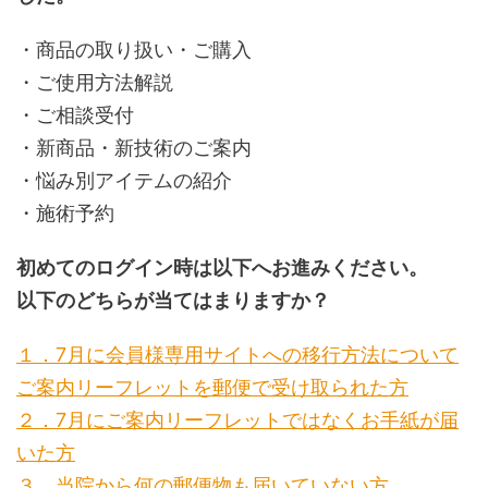
er
e
k
n
b
et
a
・商品の取り扱い・ご購入
o
・ご使用方法解説
o
・ご相談受付
k
・新商品・新技術のご案内
・悩み別アイテムの紹介
・施術予約
初めてのログイン時は以下へお進みください。
以下のどちらが当てはまりますか？
１．7月に会員様専用サイトへの移行方法について
ご案内リーフレットを郵便で受け取られた方
２．7月にご案内リーフレットではなくお手紙が届
いた方
３．当院から何の郵便物も届いていない方