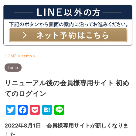
HOME
>
temp
>
temp
リニューアル後の会員様専用サイト 初め
てのログイン
T
F
P
H
Li
w
a
o
at
n
2022年8月1日 会員様専用サイトが新しくなりま
itt
c
c
e
e
した。