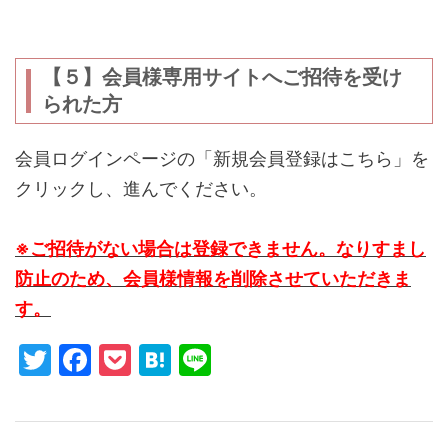
............
【５】会員様専用サイトへご招待を受け
られた方
会員ログインページの「新規会員登録はこちら」を
クリックし、進んでください。
※ご招待がない場合は登録できません。なりすまし
防止のため、会員様情報を削除させていただきま
す。
T
F
P
H
Li
w
a
o
at
n
itt
c
c
e
e