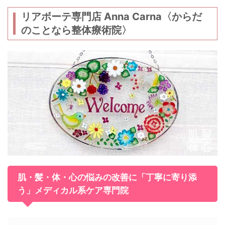
er
e
k
n
b
et
a
リアボーテ専門店 Anna Carna〈からだ
のことなら整体療術院〉
o
o
k
肌・髪・体・心の悩みの改善に「丁寧に寄り添
う」メディカル系ケア専門院