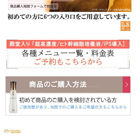
-
temp